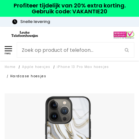
Profiteer tijdelijk van 20% extra korting.
Gebruik code: VAKANTIE20
Gratis verzending
menu
Home
Apple hoesjes
iPhone 13 Pro Max hoesjes
/
/
Hardcase hoesjes
/