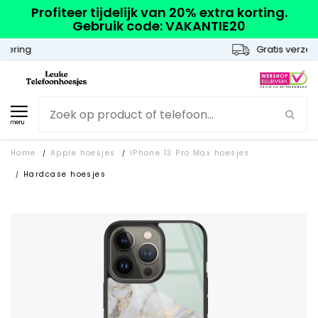
Profiteer tijdelijk van 20% extra korting.
Gebruik code: VAKANTIE20
Gratis verzending
menu
Home
Apple hoesjes
iPhone 13 Pro Max hoesjes
/
/
Hardcase hoesjes
/