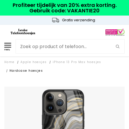
Profiteer tijdelijk van 20% extra korting.
Gebruik code: VAKANTIE20
Gratis verzending
menu
Home
Apple hoesjes
iPhone 13 Pro Max hoesjes
/
/
Hardcase hoesjes
/