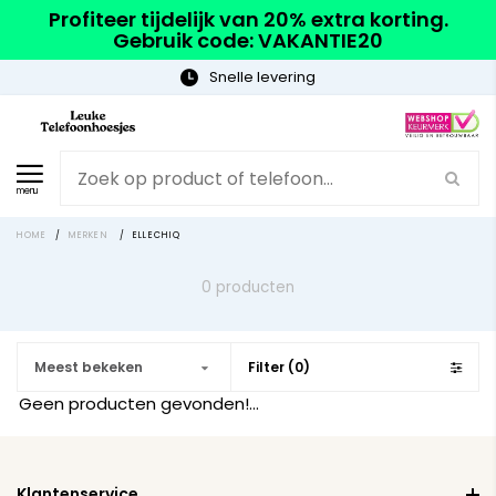
Profiteer tijdelijk van 20% extra korting.
Gebruik code: VAKANTIE20
Snelle levering
menu
HOME
/
MERKEN
/
ELLECHIQ
0 producten
Meest bekeken
Filter (0)
Geen producten gevonden!...
Klantenservice