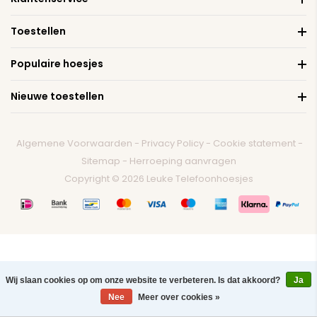
Toestellen
Populaire hoesjes
Nieuwe toestellen
Algemene Voorwaarden
-
Privacy Policy
-
Cookie statement
-
Sitemap
-
Herroeping aanvragen
Copyright © 2026 Leuke Telefoonhoesjes
Wij slaan cookies op om onze website te verbeteren. Is dat akkoord?
Ja
0
Nee
Meer over cookies »
Menu
Zoeken
Contact
Winkelwagen