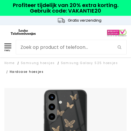
Profiteer tijdelijk van 20% extra korting.
Gebruik code: VAKANTIE20
Gratis verzending
menu
Home
Samsung hoesjes
Samsung Galaxy S25 hoesjes
/
/
Hardcase hoesjes
/