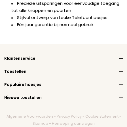
Precieze uitsparingen voor eenvoudige toegang
tot alle knoppen en poorten
Stijlvol ontwerp van Leuke Telefoonhoesjes
Eén jaar garantie bij normaal gebruik
Klantenservice
Toestellen
Populaire hoesjes
Nieuwe toestellen
Algemene Voorwaarden
-
Privacy Policy
-
Cookie statement
-
Sitemap
-
Herroeping aanvragen