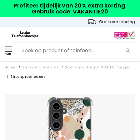
Profiteer tijdelijk van 20% extra korting.
Gebruik code: VAKANTIE20
Gratis verzending
menu
Home
Samsung hoesjes
Samsung Galaxy S24 FE hoesjes
/
/
Shockproof cases
/