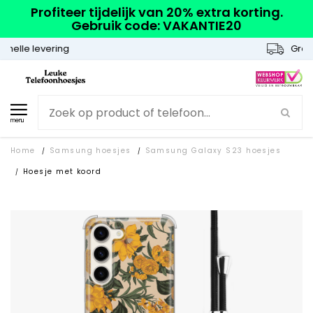
Profiteer tijdelijk van 20% extra korting.
Gebruik code: VAKANTIE20
Gratis verzending
menu
Home
Samsung hoesjes
Samsung Galaxy S23 hoesjes
/
/
Hoesje met koord
/