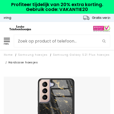
Profiteer tijdelijk van 20% extra korting.
Gebruik code: VAKANTIE20
Gratis verzending
menu
Home
Samsung hoesjes
Samsung Galaxy S21 Plus hoesjes
/
/
Hardcase hoesjes
/