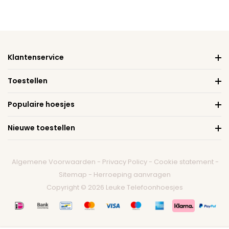
Klantenservice
Toestellen
Populaire hoesjes
Nieuwe toestellen
Algemene Voorwaarden
-
Privacy Policy
-
Cookie statement
-
Sitemap
-
Herroeping aanvragen
Copyright © 2026 Leuke Telefoonhoesjes