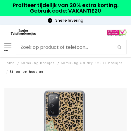
Profiteer tijdelijk van 20% extra korting.
Gebruik code: VAKANTIE20
Gratis verzending
menu
Home
Samsung hoesjes
Samsung Galaxy S20 FE hoesjes
/
/
Siliconen hoesjes
/