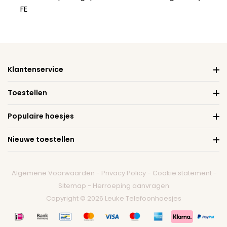
FE
Klantenservice
Toestellen
Populaire hoesjes
Nieuwe toestellen
Algemene Voorwaarden
-
Privacy Policy
-
Cookie statement
-
Sitemap
-
Herroeping aanvragen
Copyright © 2026 Leuke Telefoonhoesjes