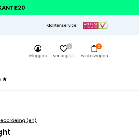
AKANTIE20
Klantenservice
0
0
inloggen
verlanglijst
winkelwagen
n
beoordeling (en)
ght