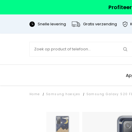
Profitee
Snelle levering
Gratis verzending
Ap
Home
Samsung hoesjes
Samsung Galaxy S20 FE
/
/