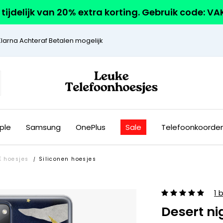
r tijdelijk van 20% extra korting. Gebruik code: V
Klarna Achteraf Betalen mogelijk
ple
Samsung
OnePlus
Sale
Telefoonkoorde
 hoesjes
Siliconen hoesjes
/
1 
Desert ni