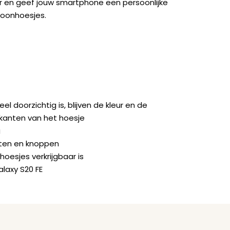
ger en geef jouw smartphone een persoonlijke
foonhoesjes.
doorzichtig is, blijven de kleur en de
jkanten van het hoesje
g
orten en knoppen
hoesjes verkrijgbaar is
axy S20 FE