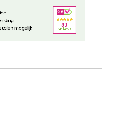
ring
zending
etalen mogelijk