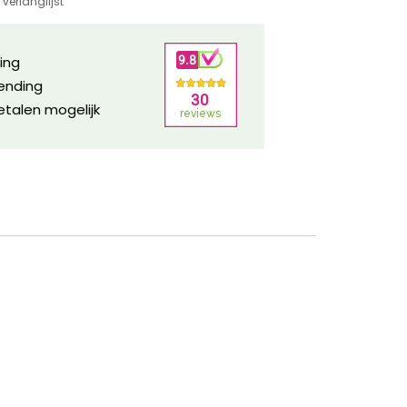
verlanglijst
ring
zending
etalen mogelijk