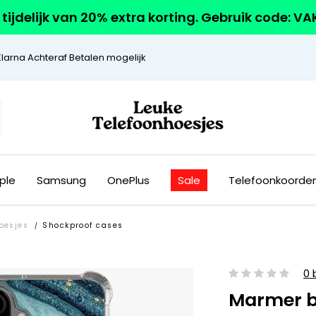
r tijdelijk van 20% extra korting. Gebruik code: V
Klarna Achteraf Betalen mogelijk
ple
Samsung
OnePlus
Sale
Telefoonkoorde
oesjes
Shockproof cases
/
0 
Marmer 