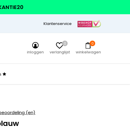
AKANTIE20
Klantenservice
0
0
inloggen
verlanglijst
winkelwagen
n
beoordeling (en)
blauw