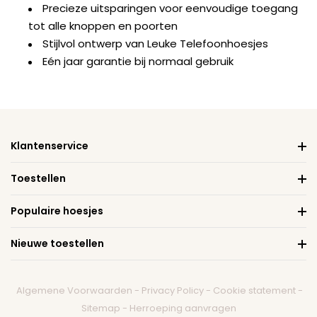
Precieze uitsparingen voor eenvoudige toegang
tot alle knoppen en poorten
Stijlvol ontwerp van Leuke Telefoonhoesjes
Eén jaar garantie bij normaal gebruik
Klantenservice
Toestellen
Populaire hoesjes
Nieuwe toestellen
Algemene Voorwaarden
-
Privacy Policy
-
Cookie statement
-
Sitemap
-
Herroeping aanvragen