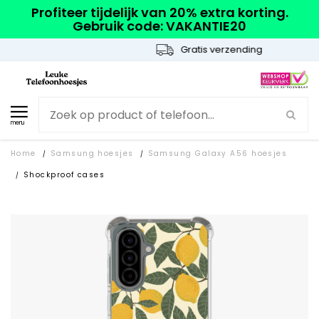
Profiteer tijdelijk van 20% extra korting.
Gebruik code: VAKANTIE20
Gratis verzending
menu
Home
Samsung hoesjes
Samsung Galaxy A56 hoesjes
/
/
Shockproof cases
/