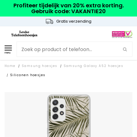
Profiteer tijdelijk van 20% extra korting.
Gebruik code: VAKANTIE20
Gratis verzending
menu
Home
Samsung hoesjes
Samsung Galaxy A52 hoesjes
/
/
Siliconen hoesjes
/