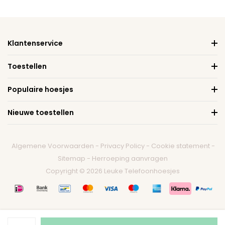
Klantenservice
Toestellen
Populaire hoesjes
Nieuwe toestellen
Algemene Voorwaarden
-
Privacy Policy
-
Cookie statement
-
Sitemap
-
Herroeping aanvragen
Copyright © 2026 Leuke Telefoonhoesjes