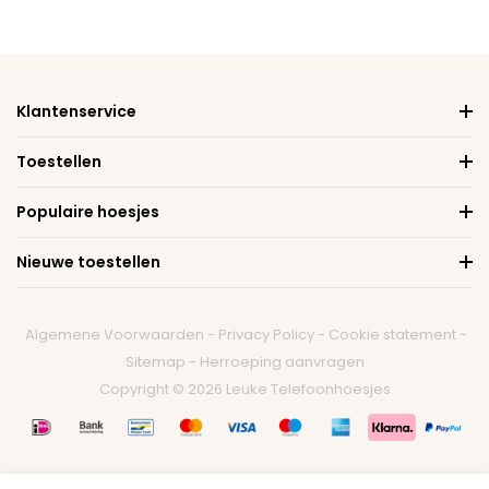
Klantenservice
Toestellen
Populaire hoesjes
Nieuwe toestellen
Algemene Voorwaarden
-
Privacy Policy
-
Cookie statement
-
Sitemap
-
Herroeping aanvragen
Copyright © 2026 Leuke Telefoonhoesjes