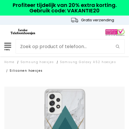
Profiteer tijdelijk van 20% extra korting.
Gebruik code: VAKANTIE20
Gratis verzending
menu
Home
Samsung hoesjes
Samsung Galaxy A52 hoesjes
/
/
Siliconen hoesjes
/