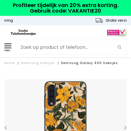
Profiteer tijdelijk van 20% extra korting.
Gebruik code: VAKANTIE20
Gratis verzending
menu
Home
Samsung hoesjes
Samsung Galaxy A50 hoesjes
/
/