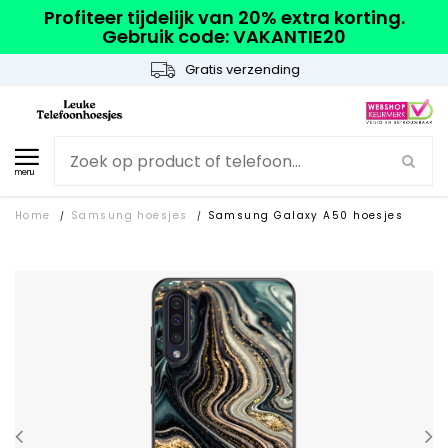
Profiteer tijdelijk van 20% extra korting.
Gebruik code: VAKANTIE20
Gratis verzending
menu
Home
Samsung hoesjes
Samsung Galaxy A50 hoesjes
/
/