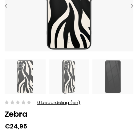
0 beoordeling (en)
Zebra
€24,95