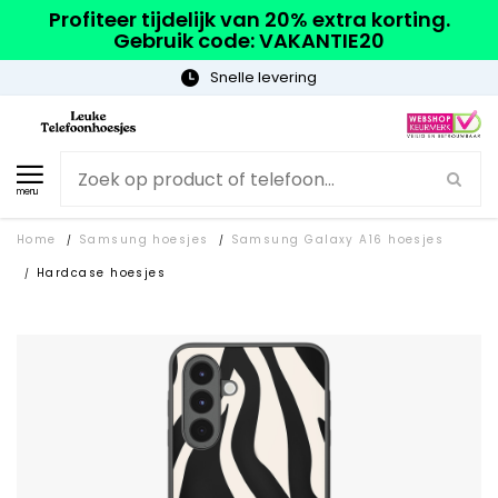
Profiteer tijdelijk van 20% extra korting.
Gebruik code: VAKANTIE20
Gratis verzending
menu
Home
Samsung hoesjes
Samsung Galaxy A16 hoesjes
/
/
Hardcase hoesjes
/