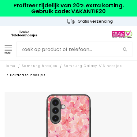
Profiteer tijdelijk van 20% extra korting.
Gebruik code: VAKANTIE20
Gratis verzending
menu
Home
Samsung hoesjes
Samsung Galaxy A16 hoesjes
/
/
Hardcase hoesjes
/