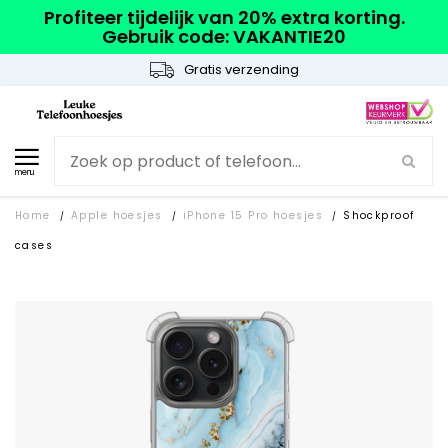
Profiteer tijdelijk van 20% extra korting.
Gebruik code: VAKANTIE20
Gratis verzending
menu
Home
Apple hoesjes
iPhone 15 Pro hoesjes
Shockproof
/
/
/
cases