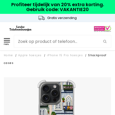
Profiteer tijdelijk van 20% extra korting.
Gebruik code: VAKANTIE20
Gratis verzending
menu
Home
Apple hoesjes
iPhone 15 Pro hoesjes
Shockproof
/
/
/
cases