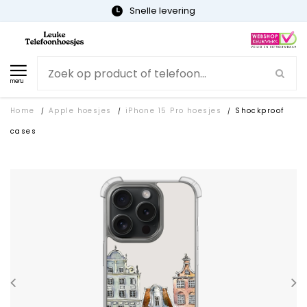
Snelle levering
menu
Home
Apple hoesjes
iPhone 15 Pro hoesjes
Shockproof
/
/
/
cases