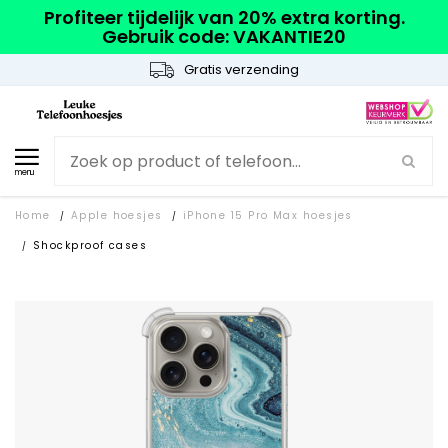
Profiteer tijdelijk van 20% extra korting.
Gebruik code: VAKANTIE20
Gratis verzending
menu
Home
Apple hoesjes
iPhone 15 Pro Max hoesjes
/
/
Shockproof cases
/