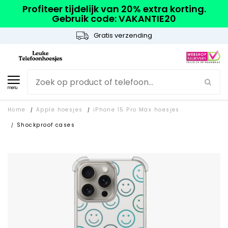
Profiteer tijdelijk van 20% extra korting.
Gebruik code: VAKANTIE20
Gratis verzending
menu
Home
Apple hoesjes
iPhone 15 Pro Max hoesjes
/
/
Shockproof cases
/