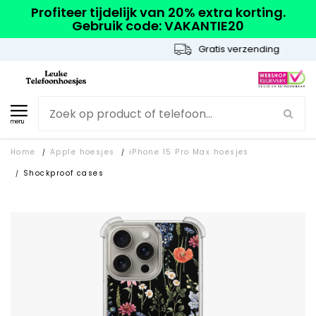
Profiteer tijdelijk van 20% extra korting.
Gebruik code: VAKANTIE20
Gratis verzending
menu
Home
Apple hoesjes
iPhone 15 Pro Max hoesjes
/
/
Shockproof cases
/