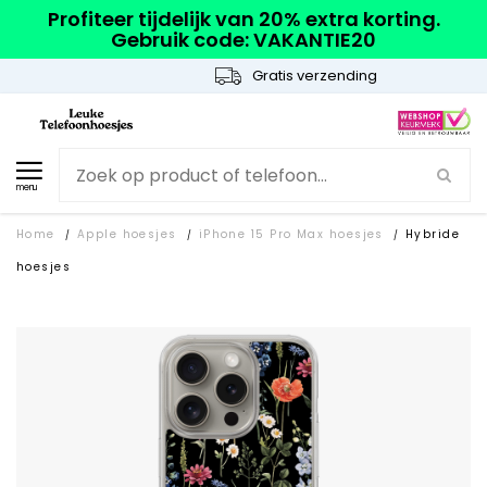
Profiteer tijdelijk van 20% extra korting.
Gebruik code: VAKANTIE20
Gratis verzending
menu
Home
Apple hoesjes
iPhone 15 Pro Max hoesjes
Hybride
/
/
/
hoesjes