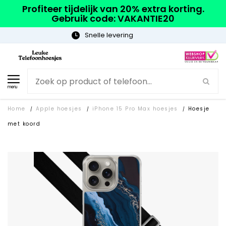
Profiteer tijdelijk van 20% extra korting.
Gebruik code: VAKANTIE20
Gratis verzending
menu
Home
Apple hoesjes
iPhone 15 Pro Max hoesjes
Hoesje
/
/
/
met koord