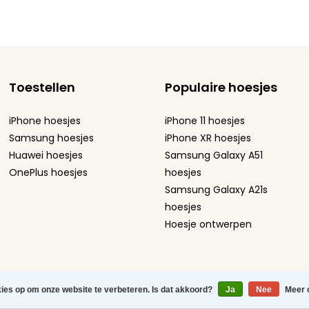
Toestellen
Populaire hoesjes
iPhone hoesjes
iPhone 11 hoesjes
Samsung hoesjes
iPhone XR hoesjes
Huawei hoesjes
Samsung Galaxy A51
OnePlus hoesjes
hoesjes
Samsung Galaxy A21s
hoesjes
Hoesje ontwerpen
atement
-
Sitemap
-
kies op om onze website te verbeteren. Is dat akkoord?
Ja
Nee
Meer 
efoonhoesjes