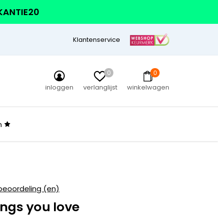
AKANTIE20
Klantenservice
0
0
inloggen
verlanglijst
winkelwagen
n
beoordeling (en)
ings you love