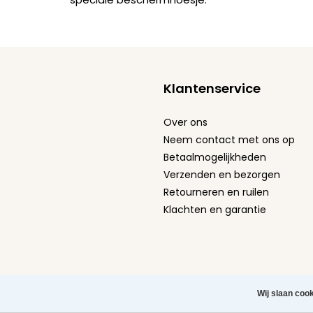
Klantenservice
Over ons
Neem contact met ons op
Betaalmogelijkheden
Verzenden en bezorgen
Retourneren en ruilen
Klachten en garantie
Algemene Voorwaarden
-
Privacy Policy
-
Cookie st
Wij slaan coo
Herroeping aanvragen
Copyright © 2026 Leuke Tel