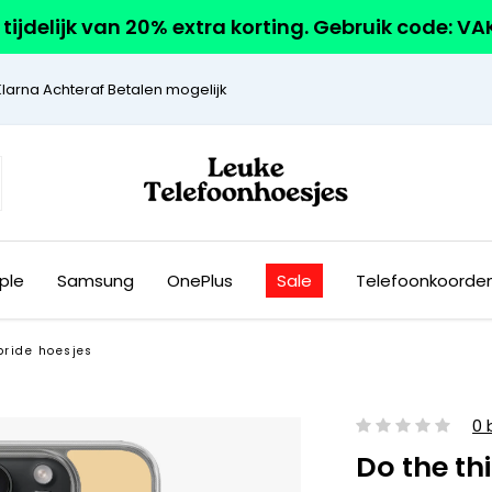
r tijdelijk van 20% extra korting. Gebruik code: V
Klarna Achteraf Betalen mogelijk
ple
Samsung
OnePlus
Sale
Telefoonkoorde
bride hoesjes
0 
Do the th