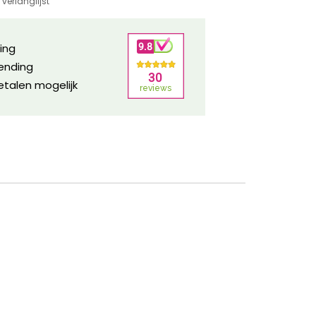
verlanglijst
ring
zending
etalen mogelijk