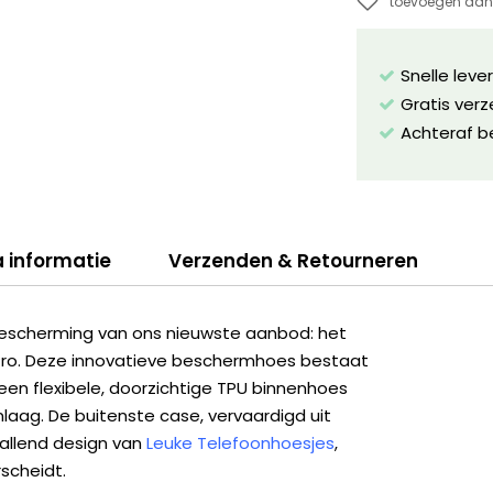
toevoegen aan 
Snelle leve
Gratis ver
Achteraf b
a informatie
Verzenden & Retourneren
escherming van ons nieuwste aanbod: het
Pro. Deze innovatieve beschermhoes bestaat
en flexibele, doorzichtige TPU binnenhoes
aag. De buitenste case, vervaardigd uit
vallend design van
Leuke Telefoonhoesjes
,
scheidt.