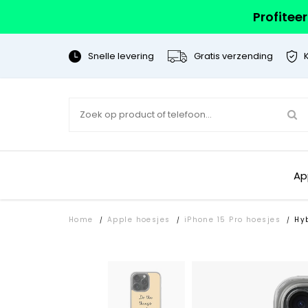
Profitee
Snelle levering
Gratis verzending
Ap
Home
Apple hoesjes
iPhone 15 Pro hoesjes
Hy
/
/
/