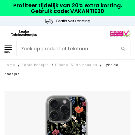
Profiteer tijdelijk van 20% extra korting.
Gebruik code: VAKANTIE20
Gratis verzending
menu
Home
Apple hoesjes
iPhone 15 Pro hoesjes
Hybride
/
/
/
hoesjes