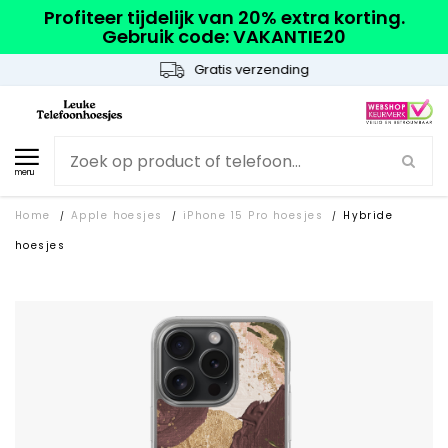
Profiteer tijdelijk van 20% extra korting.
Gebruik code: VAKANTIE20
Gratis verzending
menu
Home
Apple hoesjes
iPhone 15 Pro hoesjes
Hybride
/
/
/
hoesjes