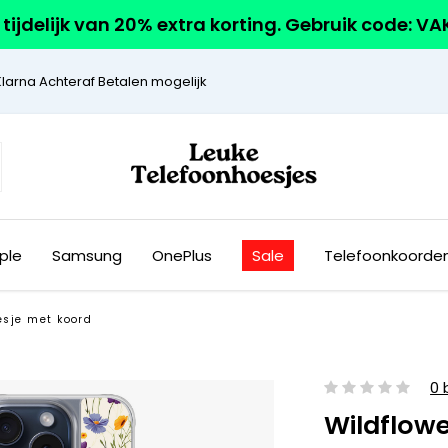
r tijdelijk van 20% extra korting. Gebruik code: V
Klarna Achteraf Betalen mogelijk
ple
Samsung
OnePlus
Sale
Telefoonkoorde
esje met koord
0 
Wildflow