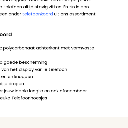
 telefoon altijd stevig zitten. En zin in een
 een ander
telefoonkoord
uit ons assortiment.
koord
it: polycarbonaat achterkant met vormvaste
ra goede bescherming
van het display van je telefoon
orten en knoppen
ij je dragen
naar jouw ideale lengte en ook afneembaar
Leuke Telefoonhoesjes