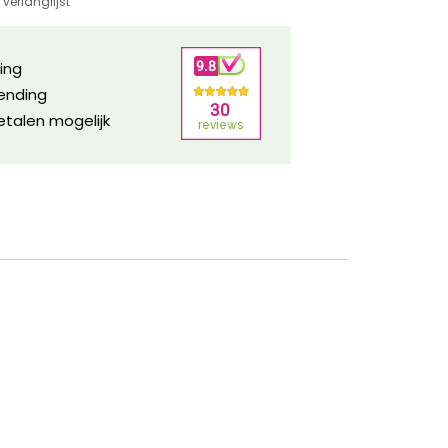
verlanglijst
ring
zending
etalen mogelijk