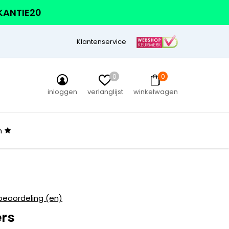
AKANTIE20
Klantenservice
0
0
inloggen
verlanglijst
winkelwagen
n
beoordeling (en)
ers