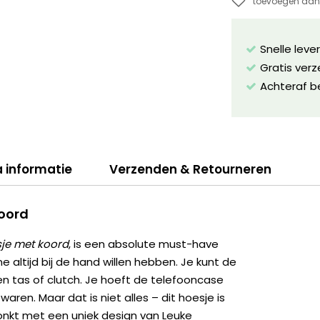
toevoegen aan 
Snelle leve
Gratis ver
Achteraf b
a informatie
Verzenden & Retourneren
koord
je met koord
, is een absolute must-have
altijd bij de hand willen hebben. Je kunt de
en tas of clutch. Je hoeft de telefooncase
waren. Maar dat is niet alles – dit hoesje is
onkt met een uniek design van Leuke