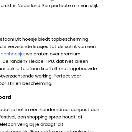
ukt in Nederland. Een perfecte mix van stijl,
lefoon! Dit hoesje biedt topbescherming
die vervelende krasjes tot de schrik van een
efoonhoesje
; we praten over premium
 De randen? Flexibel TPU, dat niet alleen
maar ook je telefoon knuffelt met ingebouwde
tverzachtende werking. Perfect voor
oor stijl en bescherming.
koord
odat je het in een handomdraai aanpast aan
festival, een shopping spree houdt, of
lefoon veilig bij je draagt: dit
al mogelijk! Gemaakt van sterk polyester