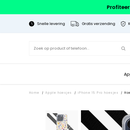
Profitee
Snelle levering
Gratis verzending
Ap
Home
Apple hoesjes
iPhone 15 Pro hoesjes
Ho
/
/
/