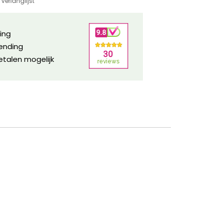
verlanglijst
ring
zending
etalen mogelijk