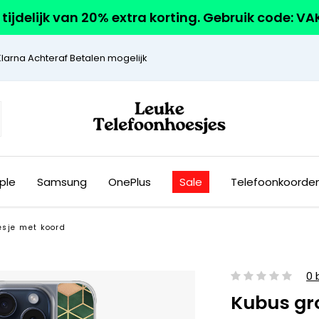
r tijdelijk van 20% extra korting. Gebruik code: V
Klarna Achteraf Betalen mogelijk
ple
Samsung
OnePlus
Sale
Telefoonkoorde
esje met koord
0 
Kubus gr