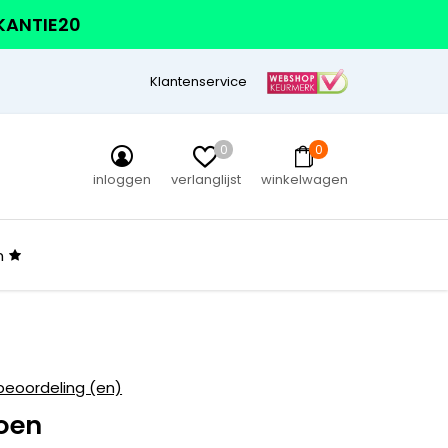
AKANTIE20
Klantenservice
0
0
inloggen
verlanglijst
winkelwagen
n
beoordeling (en)
oen