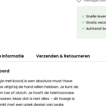
toevoegen aan 
Snelle leve
Gratis ver
Achteraf b
a informatie
Verzenden & Retourneren
koord
je met koord
, is een absolute must-have
altijd bij de hand willen hebben. Je kunt de
en tas of clutch. Je hoeft de telefooncase
waren. Maar dat is niet alles – dit hoesje is
onkt met een uniek design van Leuke