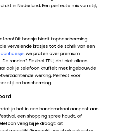
ukt in Nederland. Een perfecte mix van stijl,
lefoon! Dit hoesje biedt topbescherming
die vervelende krasjes tot de schrik van een
efoonhoesje
; we praten over premium
 De randen? Flexibel TPU, dat niet alleen
maar ook je telefoon knuffelt met ingebouwde
tverzachtende werking. Perfect voor
oor stijl en bescherming.
koord
odat je het in een handomdraai aanpast aan
festival, een shopping spree houdt, of
lefoon veilig bij je draagt: dit
al mogelijk! Gemaakt van sterk polyester