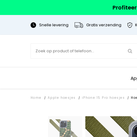
Profitee
Snelle levering
Gratis verzending
Ap
Home
Apple hoesjes
iPhone 15 Pro hoesjes
Ho
/
/
/