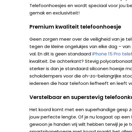
Telefoonhoesjes en wordt speciaal voor jou bedr
gemak en exclusiviteit!
Premium kwaliteit telefoonhoesje
Geen zorgen meer over de veiligheid van je te
tegen de kleine ongelukjes van elke dag – van 
val. En dit is geen standaard
iPhone 15 Pro tel
kwaliteit. De achterkant? Stevig polycarbonaat.
sterker is dan je standaard siliconen hoesje 
schokdempers voor die oh-zo-belangrijke stoo
iedereen die haar telefoon liefheeft en leeft v
Verstelbaar en superstevig telefoon
Het koord komt met een superhandige gesp z
jouw perfecte lengte. Of je nu losgaat op een 
gewoon je handen vrij wilt hebben terwijl je je te
smartphonehoesje met koord maakt het allema