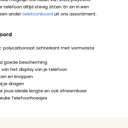
 telefoon altijd stevig zitten. En zin in een
 een ander
telefoonkoord
uit ons assortiment.
koord
it: polycarbonaat achterkant met vormvaste
ra goede bescherming
van het display van je telefoon
orten en knoppen
ij je dragen
naar jouw ideale lengte en ook afneembaar
Leuke Telefoonhoesjes