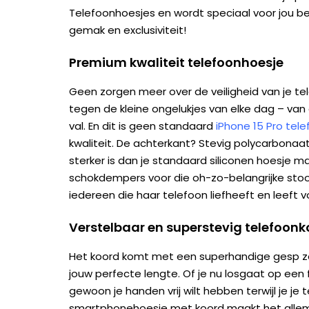
Telefoonhoesjes en wordt speciaal voor jou bedr
gemak en exclusiviteit!
Premium kwaliteit telefoonhoesje
Geen zorgen meer over de veiligheid van je te
tegen de kleine ongelukjes van elke dag – van 
val. En dit is geen standaard
iPhone 15 Pro tel
kwaliteit. De achterkant? Stevig polycarbonaat.
sterker is dan je standaard siliconen hoesje 
schokdempers voor die oh-zo-belangrijke stoo
iedereen die haar telefoon liefheeft en leeft v
Verstelbaar en superstevig telefoon
Het koord komt met een superhandige gesp z
jouw perfecte lengte. Of je nu losgaat op een 
gewoon je handen vrij wilt hebben terwijl je je te
smartphonehoesje met koord maakt het allema