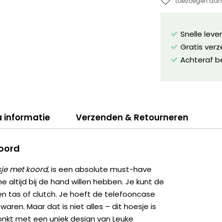
toevoegen aan 
Snelle leve
Gratis ver
Achteraf b
a informatie
Verzenden & Retourneren
koord
je met koord
, is een absolute must-have
altijd bij de hand willen hebben. Je kunt de
en tas of clutch. Je hoeft de telefooncase
waren. Maar dat is niet alles – dit hoesje is
onkt met een uniek design van Leuke