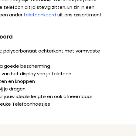
 telefoon altijd stevig zitten. En zin in een
 een ander
telefoonkoord
uit ons assortiment.
koord
it: polycarbonaat achterkant met vormvaste
ra goede bescherming
van het display van je telefoon
orten en knoppen
ij je dragen
naar jouw ideale lengte en ook afneembaar
Leuke Telefoonhoesjes