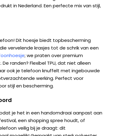
ukt in Nederland. Een perfecte mix van stijl,
lefoon! Dit hoesje biedt topbescherming
die vervelende krasjes tot de schrik van een
efoonhoesje
; we praten over premium
 De randen? Flexibel TPU, dat niet alleen
maar ook je telefoon knuffelt met ingebouwde
tverzachtende werking. Perfect voor
oor stijl en bescherming.
koord
odat je het in een handomdraai aanpast aan
festival, een shopping spree houdt, of
lefoon veilig bij je draagt: dit
al mogelijk! Gemaakt van sterk polyester