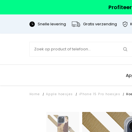
Profitee
Snelle levering
Gratis verzending
Ap
Home
Apple hoesjes
iPhone 15 Pro hoesjes
Ho
/
/
/