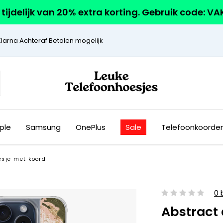
r tijdelijk van 20% extra korting. Gebruik code: V
Klarna Achteraf Betalen mogelijk
ple
Samsung
OnePlus
Sale
Telefoonkoorde
esje met koord
0 
Abstract 