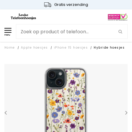
Gratis verzending
menu
Home
Apple hoesjes
iPhone 15 hoesjes
Hybride hoesjes
/
/
/