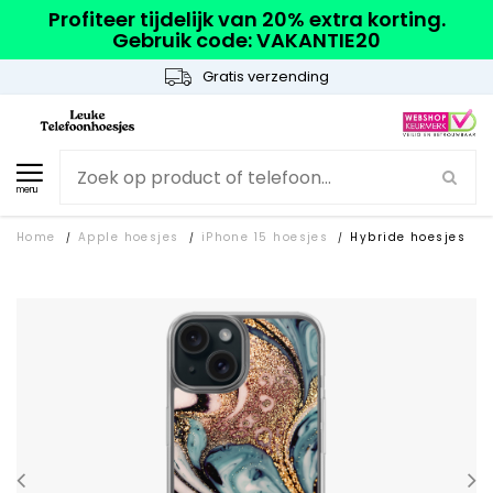
Profiteer tijdelijk van 20% extra korting.
Gebruik code: VAKANTIE20
Gratis verzending
menu
Home
Apple hoesjes
iPhone 15 hoesjes
Hybride hoesjes
/
/
/