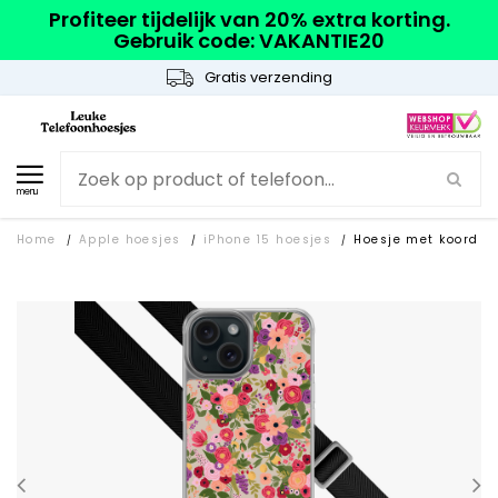
Profiteer tijdelijk van 20% extra korting.
Gebruik code: VAKANTIE20
Gratis verzending
menu
Home
Apple hoesjes
iPhone 15 hoesjes
Hoesje met koord
/
/
/