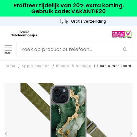
Profiteer tijdelijk van 20% extra korting.
Gebruik code: VAKANTIE20
Gratis verzending
menu
Home
Apple hoesjes
iPhone 15 hoesjes
Hoesje met koord
/
/
/