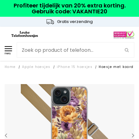
Profiteer tijdelijk van 20% extra korting.
Gebruik code: VAKANTIE20
Gratis verzending
menu
Home
Apple hoesjes
iPhone 15 hoesjes
Hoesje met koord
/
/
/