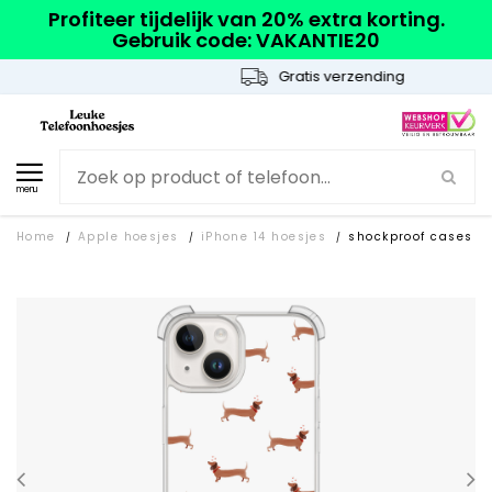
Profiteer tijdelijk van 20% extra korting.
Gebruik code: VAKANTIE20
Gratis verzending
menu
Home
Apple hoesjes
iPhone 14 hoesjes
shockproof cases
/
/
/