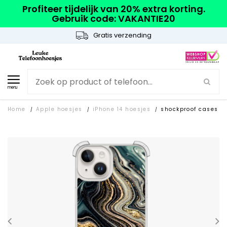
Profiteer tijdelijk van 20% extra korting.
Gebruik code: VAKANTIE20
Gratis verzending
menu
Home
Apple hoesjes
iPhone 14 hoesjes
shockproof cases
/
/
/