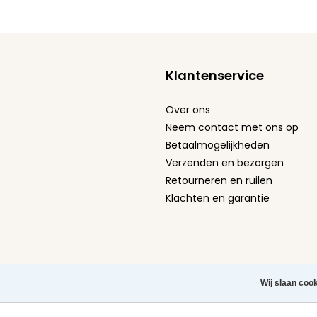
Klantenservice
Over ons
Neem contact met ons op
Betaalmogelijkheden
Verzenden en bezorgen
Retourneren en ruilen
Klachten en garantie
Algemene Voorwaarden
-
Privacy Policy
-
Cookie st
Wij slaan coo
Herroeping aanvragen
Copyright © 2026 Leuke Tel