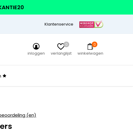
AKANTIE20
Klantenservice
0
0
inloggen
verlanglijst
winkelwagen
n
beoordeling (en)
ers