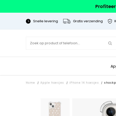
Profitee
Snelle levering
Gratis verzending
Ap
Home
Apple hoesjes
iPhone 14 hoesjes
shockp
/
/
/