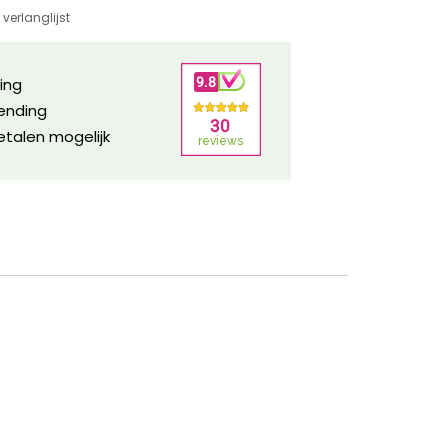
verlanglijst
ring
zending
etalen mogelijk