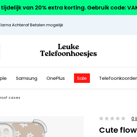
r tijdelijk van 20% extra korting. Gebruik code: V
Klarna Achteraf Betalen mogelijk
ple
Samsung
OnePlus
Sale
Telefoonkoorde
roof cases
0 
Cute flow