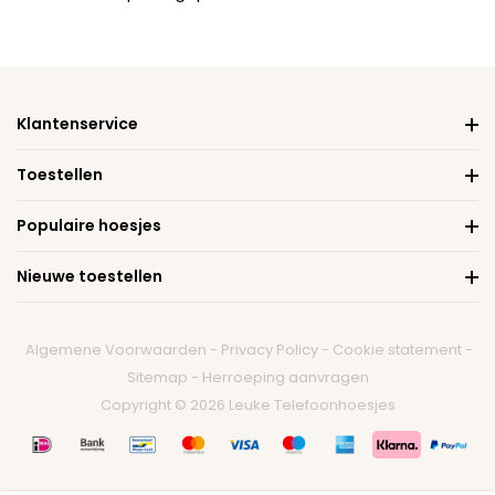
Klantenservice
Toestellen
Populaire hoesjes
Nieuwe toestellen
Algemene Voorwaarden
-
Privacy Policy
-
Cookie statement
-
Sitemap
-
Herroeping aanvragen
Copyright © 2026 Leuke Telefoonhoesjes