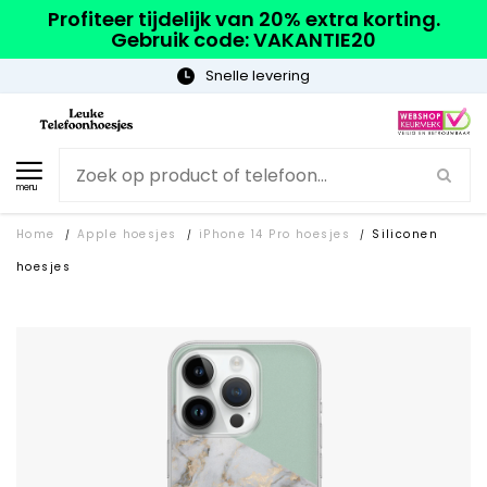
Profiteer tijdelijk van 20% extra korting.
Gebruik code: VAKANTIE20
Gratis verzending
menu
Home
Apple hoesjes
iPhone 14 Pro hoesjes
Siliconen
/
/
/
hoesjes