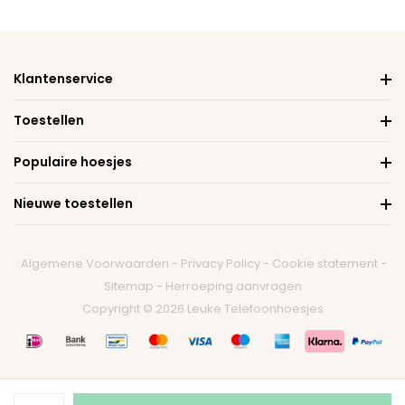
Klantenservice
Toestellen
Populaire hoesjes
Nieuwe toestellen
Algemene Voorwaarden
-
Privacy Policy
-
Cookie statement
-
Sitemap
-
Herroeping aanvragen
Copyright © 2026 Leuke Telefoonhoesjes