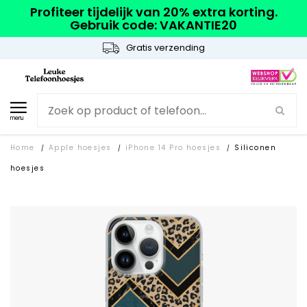
Profiteer tijdelijk van 20% extra korting.
Gebruik code: VAKANTIE20
Gratis verzending
menu
Home
Apple hoesjes
iPhone 14 Pro hoesjes
Siliconen
/
/
/
hoesjes