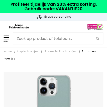
Profiteer tijdelijk van 20% extra korting.
Gebruik code: VAKANTIE20
Gratis verzending
menu
Home
Apple hoesjes
iPhone 14 Pro hoesjes
Siliconen
/
/
/
hoesjes