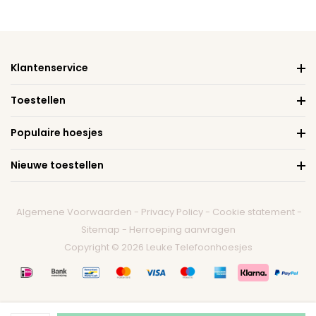
Klantenservice
Toestellen
Populaire hoesjes
Nieuwe toestellen
Algemene Voorwaarden
-
Privacy Policy
-
Cookie statement
-
Sitemap
-
Herroeping aanvragen
Copyright © 2026 Leuke Telefoonhoesjes