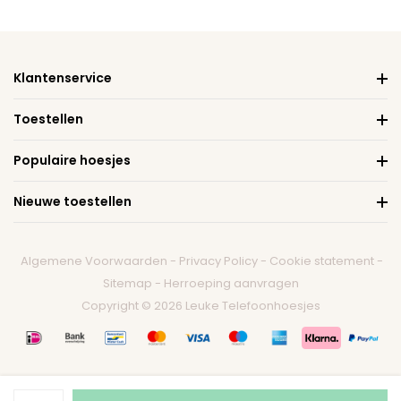
Klantenservice
Toestellen
Populaire hoesjes
Nieuwe toestellen
Algemene Voorwaarden
-
Privacy Policy
-
Cookie statement
-
Sitemap
-
Herroeping aanvragen
Copyright © 2026 Leuke Telefoonhoesjes