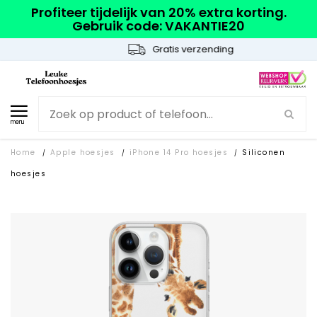
Profiteer tijdelijk van 20% extra korting.
Gebruik code: VAKANTIE20
Gratis verzending
menu
Home
Apple hoesjes
iPhone 14 Pro hoesjes
Siliconen
/
/
/
hoesjes