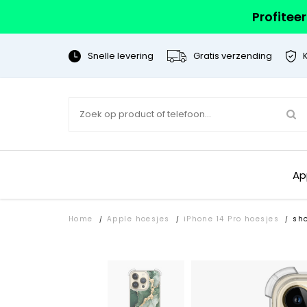
Profitee
Snelle levering
Gratis verzending
Ap
Home
Apple hoesjes
iPhone 14 Pro hoesjes
sh
/
/
/