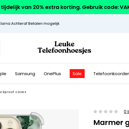
r tijdelijk van 20% extra korting. Gebruik code: V
Klarna Achteraf Betalen mogelijk
ple
Samsung
OnePlus
Sale
Telefoonkoorde
ockproof cases
0 
Marmer g