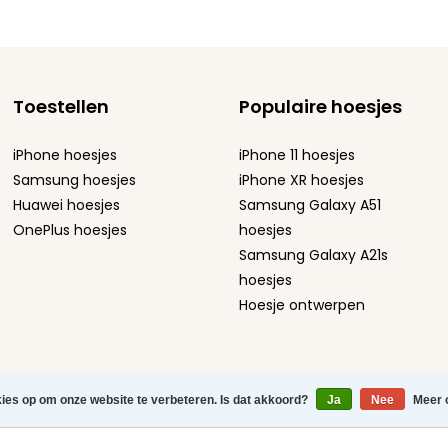
Toestellen
Populaire hoesjes
iPhone hoesjes
iPhone 11 hoesjes
Samsung hoesjes
iPhone XR hoesjes
Huawei hoesjes
Samsung Galaxy A51
OnePlus hoesjes
hoesjes
Samsung Galaxy A21s
hoesjes
Hoesje ontwerpen
atement
-
Sitemap
-
kies op om onze website te verbeteren. Is dat akkoord?
Ja
Nee
Meer 
efoonhoesjes