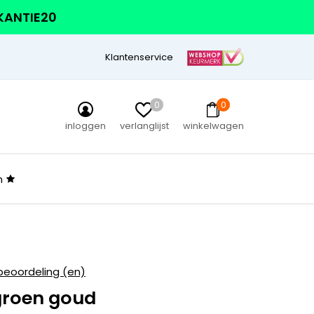
AKANTIE20
Klantenservice
0
0
inloggen
verlanglijst
winkelwagen
n
beoordeling (en)
roen goud