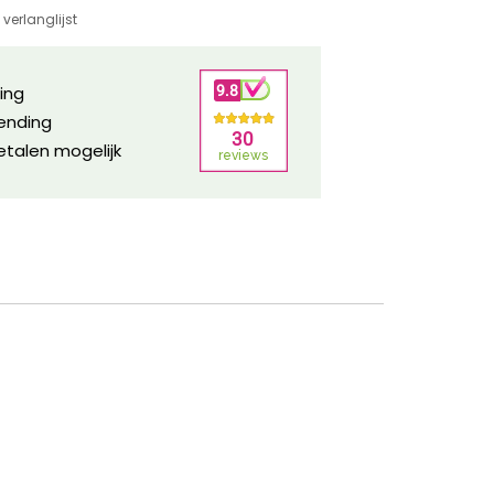
verlanglijst
ring
zending
etalen mogelijk