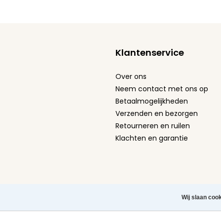
Klantenservice
Over ons
Neem contact met ons op
Betaalmogelijkheden
Verzenden en bezorgen
Retourneren en ruilen
Klachten en garantie
Algemene Voorwaarden
-
Privacy Policy
-
Cookie st
Wij slaan coo
Herroeping aanvragen
Copyright © 2026 Leuke Tel