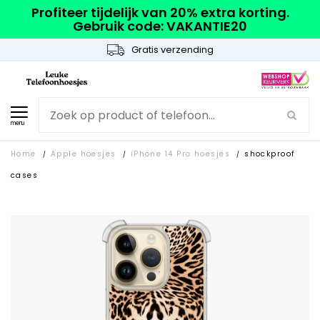
Profiteer tijdelijk van 20% extra korting.
Gebruik code: VAKANTIE20
Gratis verzending
menu
Home
Apple hoesjes
iPhone 14 Pro hoesjes
shockproof
/
/
/
cases