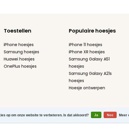
Toestellen
Populaire hoesjes
iPhone hoesjes
iPhone 11 hoesjes
Samsung hoesjes
iPhone XR hoesjes
Huawei hoesjes
Samsung Galaxy A51
OnePlus hoesjes
hoesjes
Samsung Galaxy A21s
hoesjes
Hoesje ontwerpen
atement
-
Sitemap
-
kies op om onze website te verbeteren. Is dat akkoord?
Ja
Nee
Meer 
efoonhoesjes