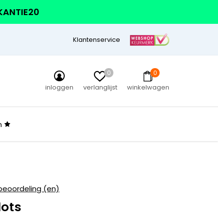
AKANTIE20
Klantenservice
0
0
inloggen
verlanglijst
winkelwagen
n
beoordeling (en)
ots