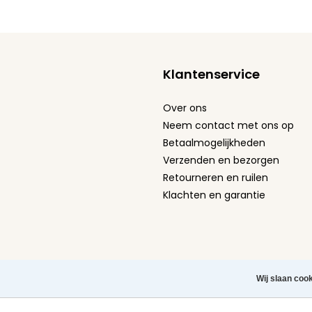
Klantenservice
Over ons
Neem contact met ons op
Betaalmogelijkheden
Verzenden en bezorgen
Retourneren en ruilen
Klachten en garantie
Algemene Voorwaarden
-
Privacy Policy
-
Cookie st
Wij slaan coo
Herroeping aanvragen
Copyright © 2026 Leuke Tel