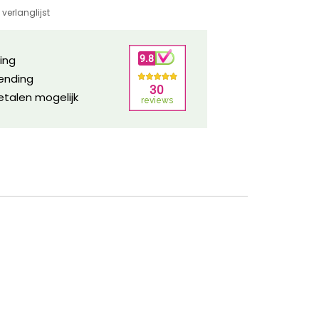
verlanglijst
ring
zending
etalen mogelijk