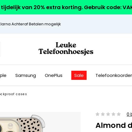
r tijdelijk van 20% extra korting. Gebruik code: V
Klarna Achteraf Betalen mogelijk
ple
Samsung
OnePlus
Sale
Telefoonkoorde
ockproof cases
0 
Almond d