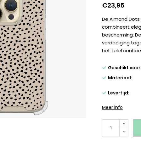
€23,95
De Almond Dots 
combineert eleg
bescherming. De
verdediging tege
het telefoonhoes
Geschikt voor
Materiaal:
Levertijd:
Meer info