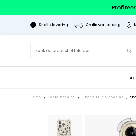
Profitee
Snelle levering
Gratis verzending
Ap
Home
Apple hoesjes
iPhone 14 Pro hoesjes
sh
/
/
/