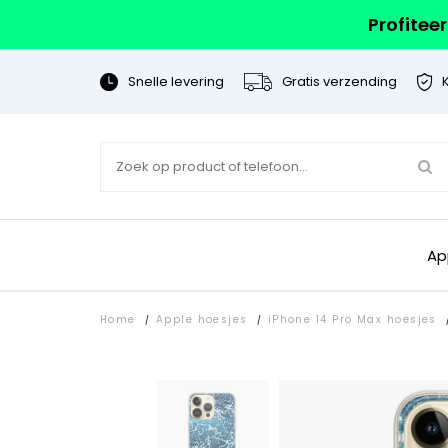
Profitee
Snelle levering
Gratis verzending
Ap
Home
Apple hoesjes
iPhone 14 Pro Max hoesjes
/
/