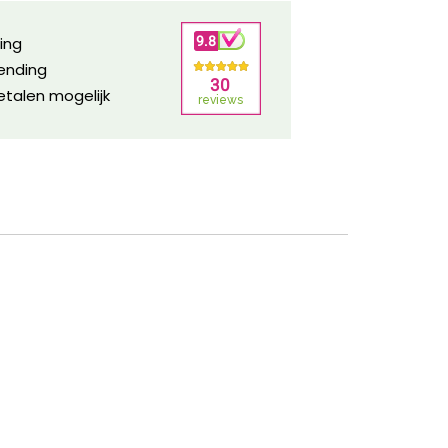
ring
zending
etalen mogelijk