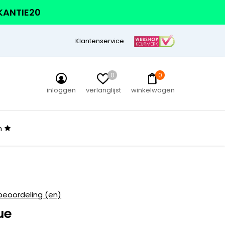
AKANTIE20
Klantenservice
0
0
inloggen
verlanglijst
winkelwagen
n
beoordeling (en)
ue