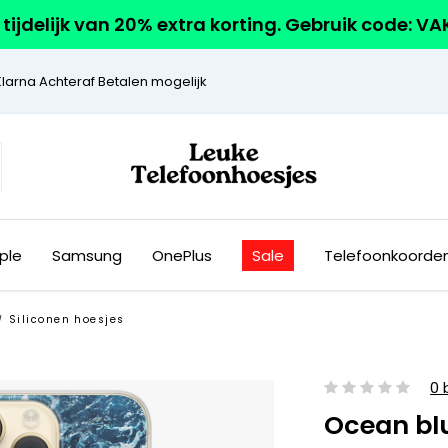
r tijdelijk van 20% extra korting. Gebruik code: V
Klarna Achteraf Betalen mogelijk
ple
Samsung
OnePlus
Sale
Telefoonkoorde
Siliconen hoesjes
/
0 
Ocean bl