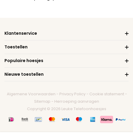
Klantenservice
Toestellen
Populaire hoesjes
Nieuwe toestellen
Algemene Voorwaarden
-
Privacy Policy
-
Cookie statement
-
Sitemap
-
Herroeping aanvragen
Copyright © 2026 Leuke Telefoonhoesjes