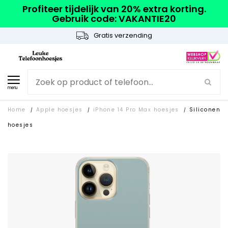
Profiteer tijdelijk van 20% extra korting.
Gebruik code: VAKANTIE20
Gratis verzending
menu
Home
Apple hoesjes
iPhone 14 Pro Max hoesjes
Siliconen
/
/
/
hoesjes